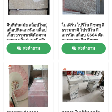
จีนที่ทันสมัย สล็อปใหญ่
โมเดิร์น โปริโน สีชมพู สี
สล็อปหินแกรนิต สล็อป
ธรรมชาติ โปรนิโน สี
เลี้ยวธรรมชาติตัดตาม
แกรนิต สล็อบ G664 ตัด
ขนาด สล็อปแกรนิตจีน
ตามขนาด จีน สีชมพู
โป๊โป๊ โป๊ โป๊ โป๊
Porno Rosa ราคา
ส่งคำถาม
ส่งคำถาม
บ้าน
เกี่ยวกับเรา
รายชื่อผู้ติดต่อ