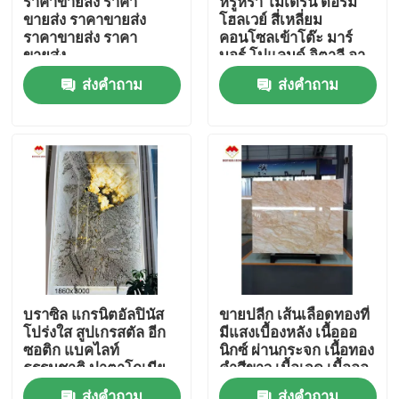
ราคาขายส่ง ราคา
หรูหรา โมเดิร์น ดอร์ม
ขายส่ง ราคาขายส่ง
โฮลเวย์ สี่เหลี่ยม
ราคาขายส่ง ราคา
คอนโซลเข้าโต๊ะ มาร์
ผลิตภัณฑ์
ขายส่ง
บอร์ โปแลนด์ อิตาลี อา
ราเบสคาโต้ มาร์บอร์ พลิ
ส่งคำถาม
ส่งคำถาม
นท์ สแตนมาร์บอร์
แผ่นหินแกรนิต
กระเบื้องหินแกรนิต
หินแกรนิตขัด
หินแกรนิต
บราซิล แกรนิตอัลปินัส
ขายปลีก เส้นเลือดทองที่
โปร่งใส สูปเกรสตัล อีก
มีแสงเบื้องหลัง เนื้อออ
แผ่นหินหินอ่อน
ซอติก แบคไลท์
นิกซ์ ผ่านกระจก เนื้อทอง
ธรรมชาติ ปาตาโกเนีย
คําสีขาว เนื้อเจด เนื้อออ
แผ่นผนังหินควาร์ซิต
นิกซ์
กระเบื้องหินอ่อน
ส่งคำถาม
ส่งคำถาม