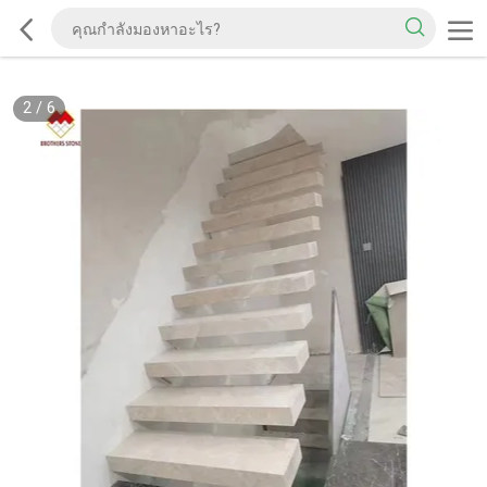
2
/
6