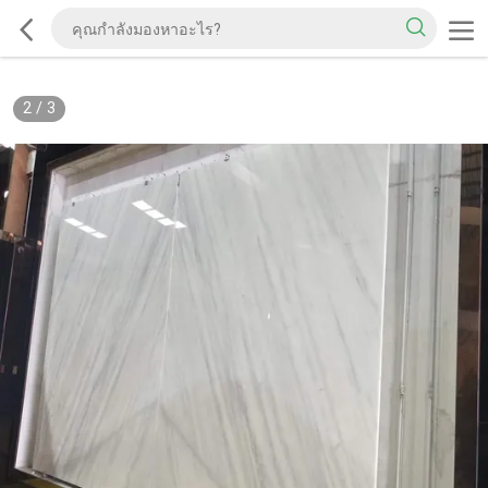
2
/
3