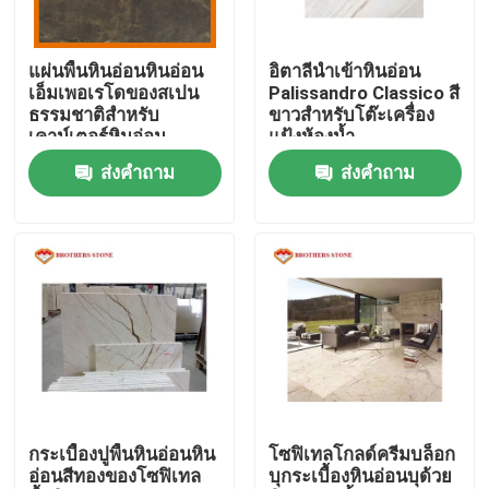
ผลิตภัณฑ์
แผ่นพื้นหินอ่อนหินอ่อน
อิตาลีนำเข้าหินอ่อน
เอ็มเพอเรโดของสเปน
Palissandro Classico สี
ธรรมชาติสำหรับ
ขาวสำหรับโต๊ะเครื่อง
แผ่นหินแกรนิต
เคาน์เตอร์หินอ่อน
แป้งห้องน้ำ
ส่งคำถาม
ส่งคำถาม
กระเบื้องหินแกรนิต
หินแกรนิตขัด
หินแกรนิต
แผ่นหินหินอ่อน
กระเบื้องปูพื้นหินอ่อนหิน
โซฟิเทลโกลด์ครีมบล็อก
อ่อนสีทองของโซฟิเทล
บุกระเบื้องหินอ่อนบุด้วย
กระเบื้องหินอ่อน