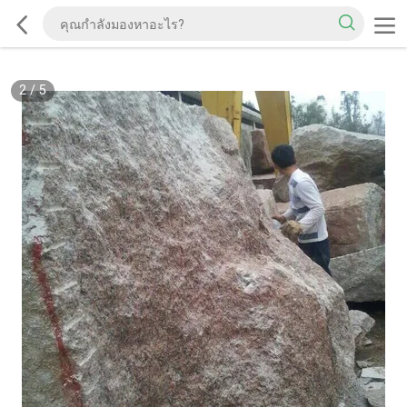
2
/
5