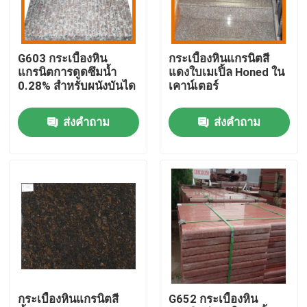
ทัวร์โรงงาน
G603 กระเบื้องหิน
กระเบื้องหินแกรนิตสี
แกรนิตการดูดซึมน้ำ
แดงใบเมเปิ้ล Honed ใน
การควบคุมคุณภาพ
0.28% สำหรับผนังบันได
เคาน์เตอร์
ส่งคำถาม
ส่งคำถาม
ติดต่อเรา
ข่าว
กรณี
ขอคําอ้างอิง
กระเบื้องหินแกรนิตสี
G652 กระเบื้องหิน
แผ่นหินแกรนิต