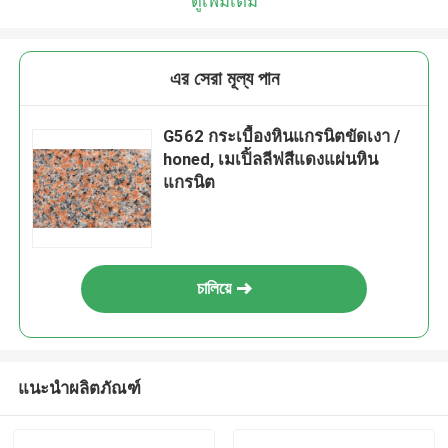
ดูเพิ่มเติม
এর সেরা মূল্য পান
G562 กระเบื้องหินแกรนิตขัดเงา /
honed, เมเปิ้ลลีฟสีแดงแผ่นหิน
แกรนิต
চালিয়ে
แนะนำผลิตภัณฑ์