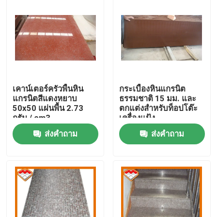
เคาน์เตอร์ครัวพื้นหิน
กระเบื้องหินแกรนิต
แกรนิตสีแดงหยาบ
ธรรมชาติ 15 มม. และ
50x50 แผ่นพื้น 2.73
ตกแต่งสำหรับท็อปโต๊ะ
กรัม / cm3
เครื่องแป้ง
ส่งคำถาม
ส่งคำถาม
บ้าน
สินค้า
เกี่ยวกับเรา