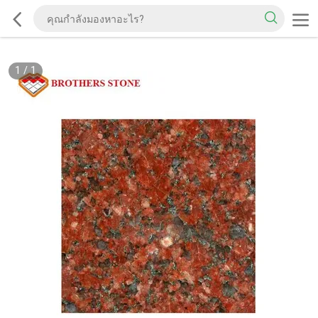
1
/
1