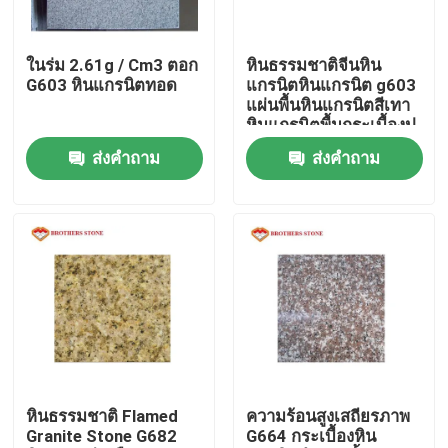
ผลิตภัณฑ์
ในร่ม 2.61g / Cm3 ตอก
หินธรรมชาติจีนหิน
G603 หินแกรนิตทอด
แกรนิตหินแกรนิต g603
แผ่นพื้นหินแกรนิตสีเทา
แผ่นหินแกรนิต
หินแกรนิตพื้นกระเบื้องปู
พื้นหินแกรนิต G603
ส่งคำถาม
ส่งคำถาม
กระเบื้องหินแกรนิต
หินแกรนิตขัด
หินแกรนิต
แผ่นหินหินอ่อน
หินธรรมชาติ Flamed
ความร้อนสูงเสถียรภาพ
Granite Stone G682
G664 กระเบื้องหิน
กระเบื้องหินอ่อน