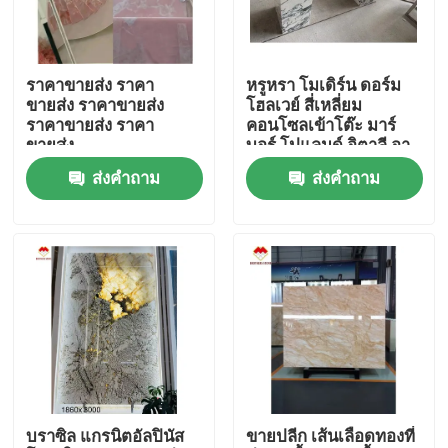
ทัวร์โรงงาน
ราคาขายส่ง ราคา
หรูหรา โมเดิร์น ดอร์ม
ขายส่ง ราคาขายส่ง
โฮลเวย์ สี่เหลี่ยม
การควบคุมคุณภาพ
ราคาขายส่ง ราคา
คอนโซลเข้าโต๊ะ มาร์
ขายส่ง
บอร์ โปแลนด์ อิตาลี อา
ราเบสคาโต้ มาร์บอร์ พลิ
ส่งคำถาม
ส่งคำถาม
ติดต่อเรา
นท์ สแตนมาร์บอร์
ข่าว
กรณี
ขอคําอ้างอิง
บราซิล แกรนิตอัลปินัส
ขายปลีก เส้นเลือดทองที่
แผ่นหินแกรนิต