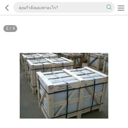
2
/
4