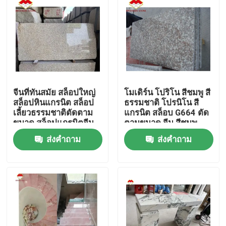
จีนที่ทันสมัย สล็อปใหญ่
โมเดิร์น โปริโน สีชมพู สี
สล็อปหินแกรนิต สล็อป
ธรรมชาติ โปรนิโน สี
เลี้ยวธรรมชาติตัดตาม
แกรนิต สล็อบ G664 ตัด
ขนาด สล็อปแกรนิตจีน
ตามขนาด จีน สีชมพู
โป๊โป๊ โป๊ โป๊ โป๊
Porno Rosa ราคา
ส่งคำถาม
ส่งคำถาม
บ้าน
สินค้า
เกี่ยวกับเรา