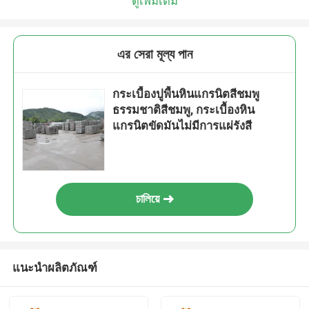
ดูเพิ่มเติม
এর সেরা মূল্য পান
กระเบื้องปูพื้นหินแกรนิตสีชมพู
ธรรมชาติสีชมพู, กระเบื้องหิน
แกรนิตขัดมันไม่มีการแผ่รังสี
চালিয়ে
แนะนำผลิตภัณฑ์