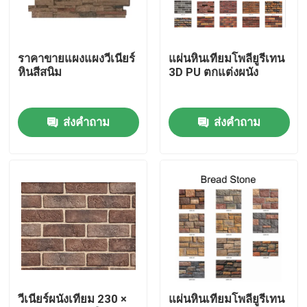
ทัวร์โรงงาน
ราคาขายแผงแผงวีเนียร์
แผ่นหินเทียมโพลียูรีเทน
หินสีสนิม
3D PU ตกแต่งผนัง
การควบคุมคุณภาพ
ส่งคำถาม
ส่งคำถาม
ติดต่อเรา
ข่าว
กรณี
ขอคําอ้างอิง
วีเนียร์ผนังเทียม 230 ×
แผ่นหินเทียมโพลียูรีเทน
แผ่นหินแกรนิต