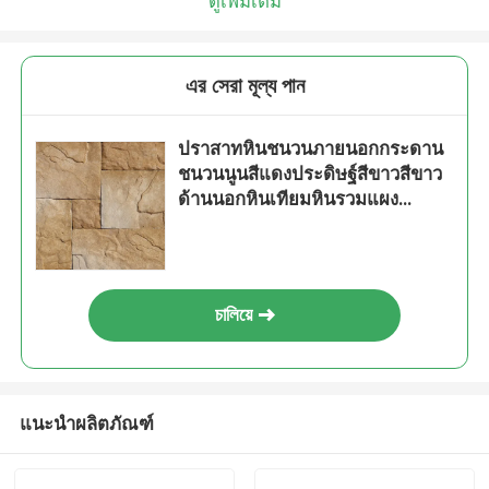
ดูเพิ่มเติม
এর সেরা মূল্য পান
ปราสาทหินชนวนภายนอกกระดาน
ชนวนนูนสีแดงประดิษฐ์สีขาวสีขาว
ด้านนอกหินเทียมหินรวมแผง
ตกแต่งผนังอิฐ
চালিয়ে
แนะนำผลิตภัณฑ์