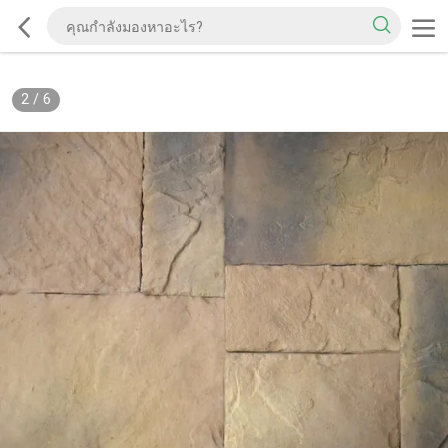
2
/
6