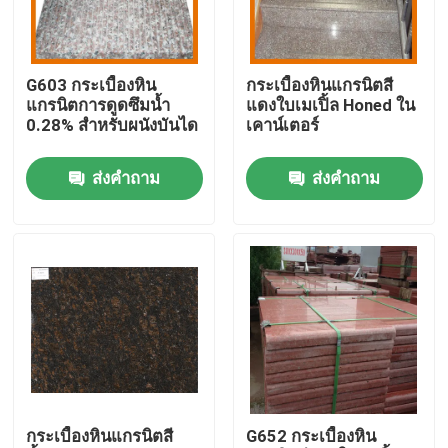
ทัวร์โรงงาน
G603 กระเบื้องหิน
กระเบื้องหินแกรนิตสี
แกรนิตการดูดซึมน้ำ
แดงใบเมเปิ้ล Honed ใน
การควบคุมคุณภาพ
0.28% สำหรับผนังบันได
เคาน์เตอร์
ส่งคำถาม
ส่งคำถาม
ติดต่อเรา
ข่าว
กรณี
ขอคําอ้างอิง
กระเบื้องหินแกรนิตสี
G652 กระเบื้องหิน
แผ่นหินแกรนิต