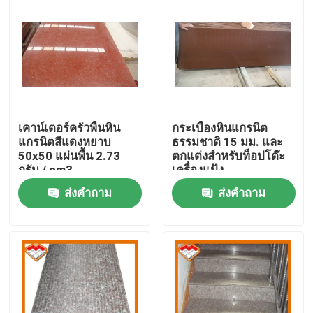
เคาน์เตอร์ครัวพื้นหิน
กระเบื้องหินแกรนิต
แกรนิตสีแดงหยาบ
ธรรมชาติ 15 มม. และ
50x50 แผ่นพื้น 2.73
ตกแต่งสำหรับท็อปโต๊ะ
กรัม / cm3
เครื่องแป้ง
ส่งคำถาม
ส่งคำถาม
บ้าน
สินค้า
เกี่ยวกับเรา