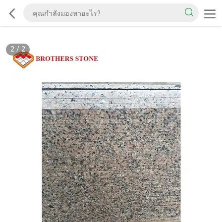
2
/
2